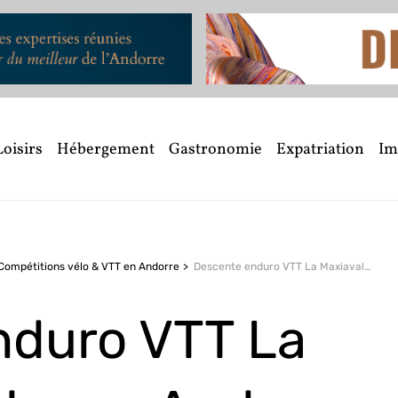
Loisirs
Hébergement
Gastronomie
Expatriation
Im
Compétitions vélo & VTT en Andorre
Descente enduro VTT
La Maxiavalanche en Andorre
nduro VTT
La