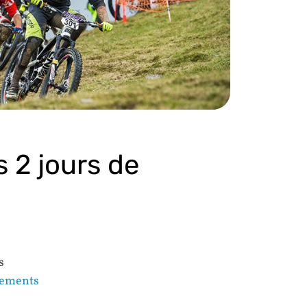
 2 jours de
s
înements