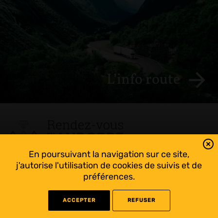
L’info route
En poursuivant la navigation sur ce site,
Tout suivre sur l’Andorre!
j'autorise l'utilisation de cookies de suivis et de
Facebook
préférences.
ACCEPTER
REFUSER
©
2022 Rendez-vous en Andorre - Conception
WEB RACER
- Rédaction
KAPRISME
-
Liens utiles
-
Mentions légales