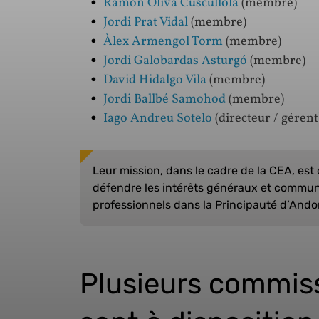
Ramon Oliva Cuscullola
(membre)
Jordi Prat Vidal
(membre)
Àlex Armengol Torm
(membre)
Jordi Galobardas Asturgó
(membre)
David Hidalgo Vila
(membre)
Jordi Ballbé Samohod
(membre)
Iago Andreu Sotelo
(directeur / gérent
Leur mission, dans le cadre de la CEA, est
défendre les intérêts généraux et communs
professionnels dans la Principauté d’Ando
Plusieurs commiss