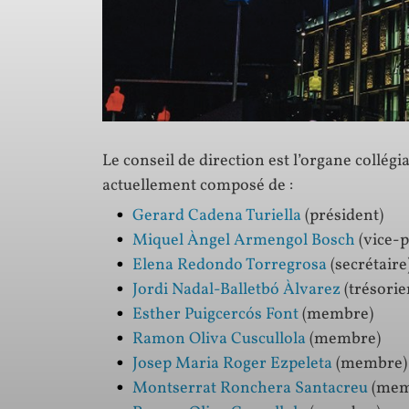
Le conseil de direction est l’organe collégia
actuellement composé de :
Gerard Cadena Turiella
(président)
Miquel Àngel Armengol Bosch
(vice-p
Elena Redondo Torregrosa
(secrétaire
Jordi Nadal-Balletbó Àlvarez
(trésorie
Esther Puigcercós Font
(membre)
Ramon Oliva Cuscullola
(membre)
Josep Maria Roger Ezpeleta
(membre)
Montserrat Ronchera Santacreu
(mem