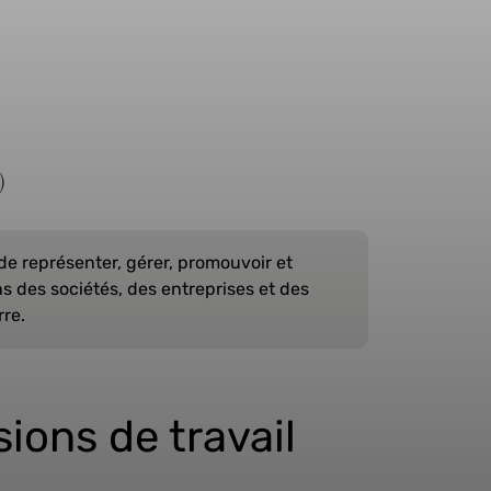
)
 de représenter, gérer, promouvoir et
 des sociétés, des entreprises et des
rre.
ions de travail