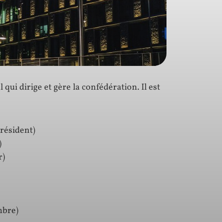
l qui dirige et gère la confédération. Il est
résident)
)
r)
bre)