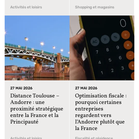
Activités et loisirs
Shopping et magasins
27 MAI 2026
27 MAI 2026
Distance Toulouse –
Optimisation fiscale :
Andorre : une
pourquoi certaines
proximité stratégique
entreprises
entre la France et la
regardent vers
Principauté
l’Andorre plutôt que
la France
Activités et loisirs
Fiscalité et résidence