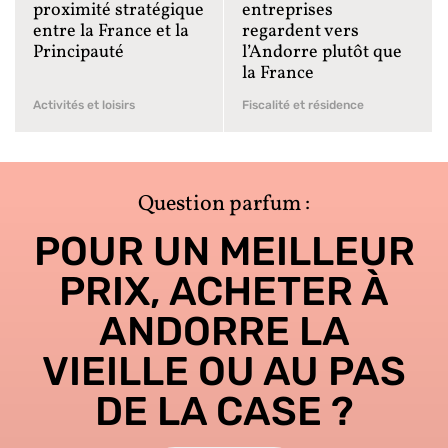
proximité stratégique
entreprises
entre la France et la
regardent vers
Principauté
l’Andorre plutôt que
la France
Activités et loisirs
Fiscalité et résidence
Question parfum :
POUR UN MEILLEUR
PRIX, ACHETER À
ANDORRE LA
VIEILLE OU AU PAS
DE LA CASE ?