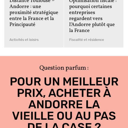
Distance Toulouse –
Optimisation fiscale :
Andorre : une
pourquoi certaines
proximité stratégique
entreprises
entre la France et la
regardent vers
Principauté
l’Andorre plutôt que
la France
Activités et loisirs
Fiscalité et résidence
Question parfum :
POUR UN MEILLEUR
PRIX, ACHETER À
ANDORRE LA
VIEILLE OU AU PAS
DE LA CASE ?