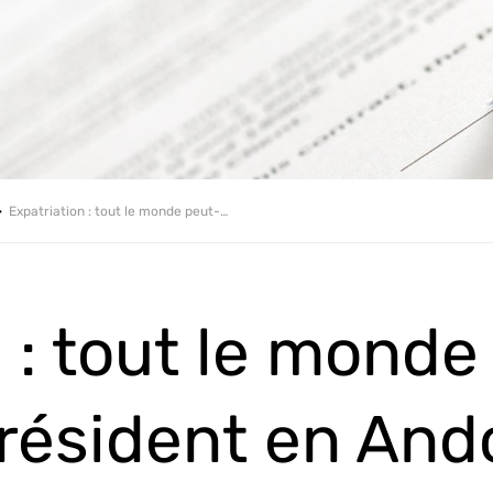
Expatriation : tout le monde peut-il être résident en Andorre ?
 : tout le monde
 résident en And