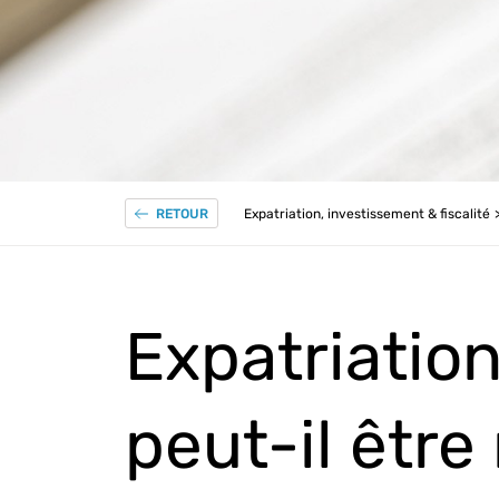
Expatriation, investissement & fiscalité
RETOUR
Expatriation
peut-il être