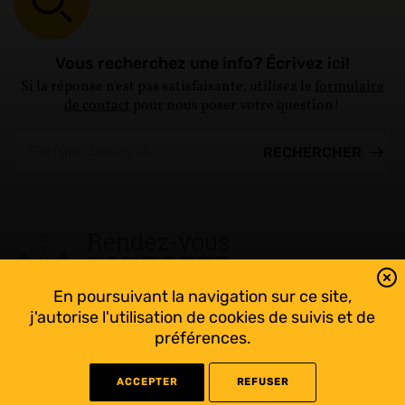
Vous recherchez une info? Écrivez ici!
Si la réponse n'est pas satisfaisante, utilisez le
formulaire
de contact
pour nous poser votre question!
En poursuivant la navigation sur ce site,
Tout suivre sur l’Andorre!
j'autorise l'utilisation de cookies de suivis et de
Facebook
préférences.
ACCEPTER
REFUSER
©
2022 Rendez-vous en Andorre - Conception
WEB RACER
- Rédaction