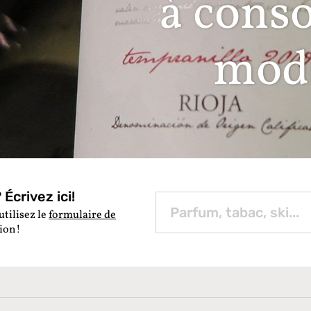
 consommer av
modération !
Écrivez ici!
utilisez le
formulaire de
tion!