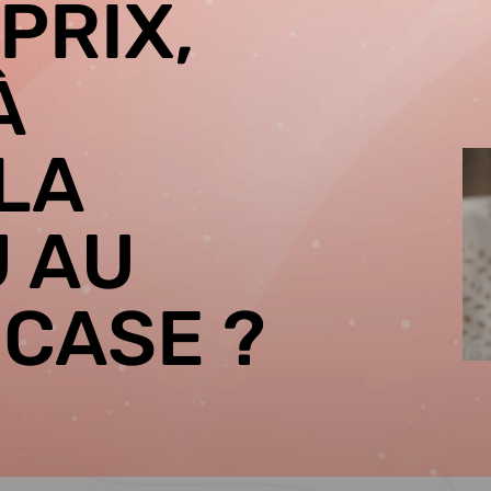
PRIX,
À
LA
U AU
 CASE ?