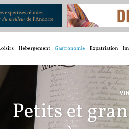
Loisirs
Hébergement
Gastronomie
Expatriation
Im
VINS ET ALCOOLS
t grands crus 