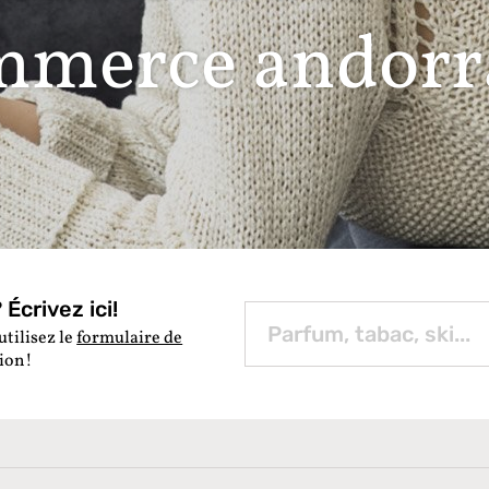
mmerce andorr
Écrivez ici!
utilisez le
formulaire de
tion!