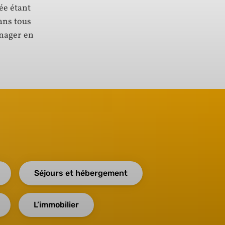
ée étant
ans tous
énager en
Séjours et hébergement
L’immobilier