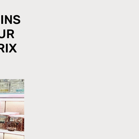
INS
OUR
RIX