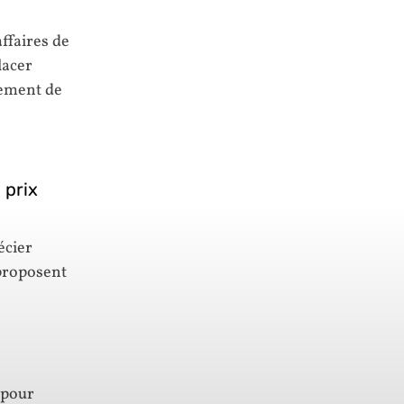
ffaires de
lacer
lement de
 prix
écier
 proposent
 pour