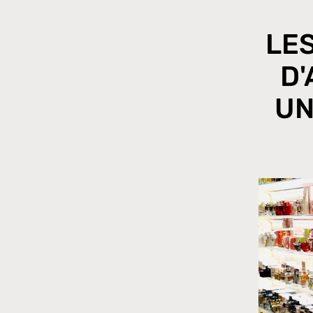
LE
D'
UN