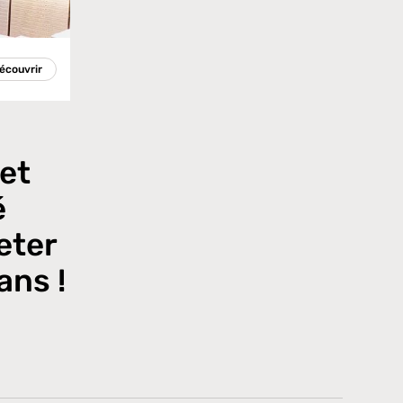
écouvrir
et
é
eter
ans !