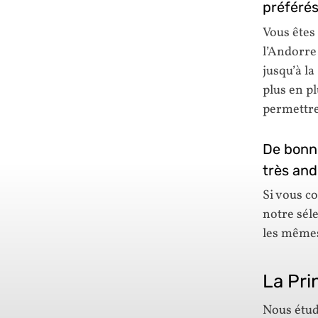
préférés
Vous êtes
l’Andorre
jusqu’à l
plus en p
permettre
De bonne
très and
Si vous c
notre sél
les mêmes
La Pri
Nous étud