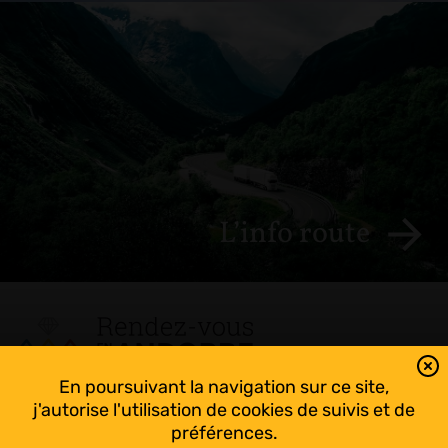
L’info route
En poursuivant la navigation sur ce site,
Tout suivre sur l’Andorre!
j'autorise l'utilisation de cookies de suivis et de
Facebook
préférences.