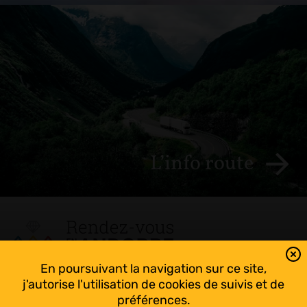
L’info route
En poursuivant la navigation sur ce site,
Tout suivre sur l’Andorre!
j'autorise l'utilisation de cookies de suivis et de
Facebook
préférences.