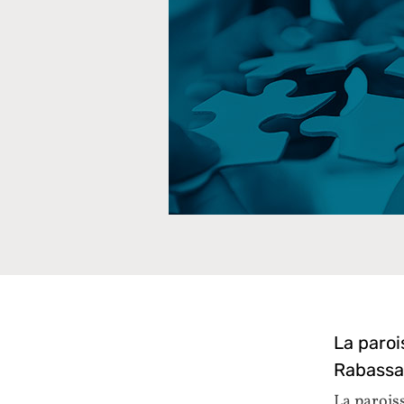
La paroi
Rabassa
La paroiss