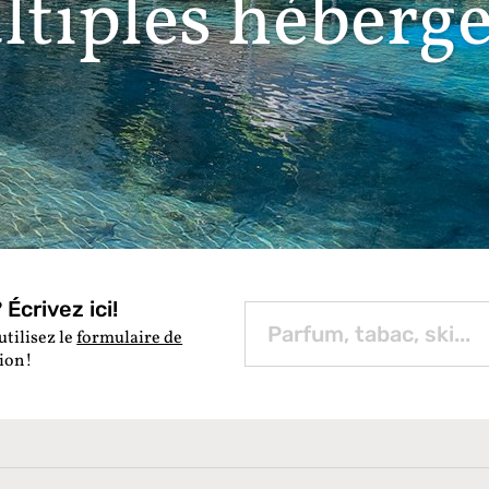
ltiples héberg
Écrivez ici!
utilisez le
formulaire de
tion!