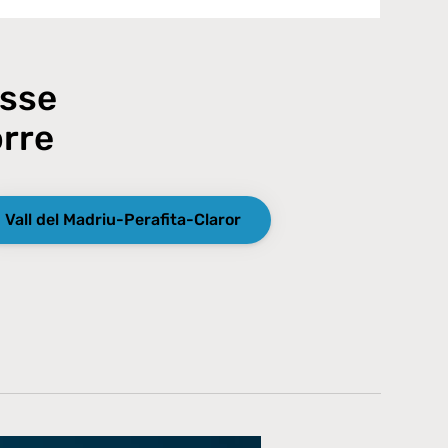
isse
orre
Vall del Madriu-Perafita-Claror