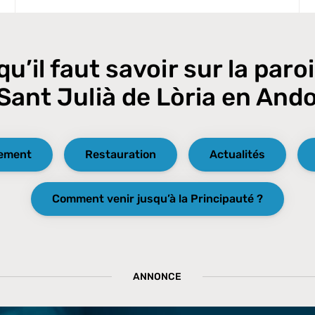
qu’il faut savoir sur la paro
Sant Julià de Lòria en And
ement
Restauration
Actualités
Comment venir jusqu’à la Principauté ?
ANNONCE