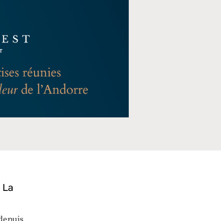
 La
 depuis