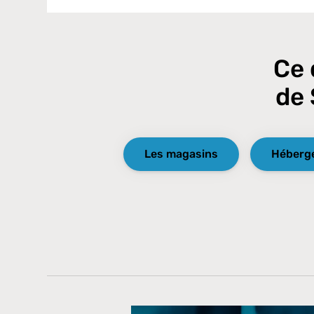
Ce 
de 
Les magasins
Héberg