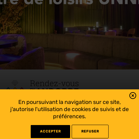
En poursuivant la navigation sur ce site,
Tout suivre sur l’Andorre!
j'autorise l'utilisation de cookies de suivis et de
Facebook
préférences.
ACCEPTER
REFUSER
©
2022 Rendez-vous en Andorre - Conception
WEB RACER
- Rédaction