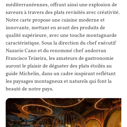
méditerranéennes, offrant ainsi une explosion de
saveurs à travers des plats revisités avec créativité.
Notre carte propose une cuisine moderne et
innovante, mettant en avant des produits de
qualité supérieure, avec une touche montagnarde
caractéristique. Sous la direction du chef exécutif
Nazario Cano et du renommé chef andorran
Francisco Teixeira, les amateurs de gastronomie
auront le plaisir de déguster des plats étoilés au
guide Michelin, dans un cadre inspirant reflétant
les paysages montagneux et naturels qui font la
beauté de notre pays.