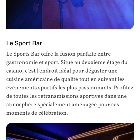
Le Sport Bar
Le Sports Bar offre la fusion parfaite entre
gastronomie et sport. Situé au deuxième étage du
casino, c’est l’endroit idéal pour déguster une
cuisine américaine de qualité tout en suivant les
événements sportifs les plus passionnants. Profitez
de toutes les retransmissions sportives dans une
atmosphère spécialement aménagée pour ces
moments de célébration.