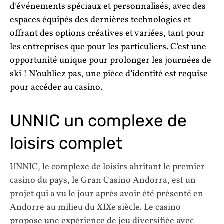
d’événements spéciaux et personnalisés, avec des
espaces équipés des dernières technologies et
offrant des options créatives et variées, tant pour
les entreprises que pour les particuliers. C’est une
opportunité unique pour prolonger les journées de
ski ! N’oubliez pas, une pièce d’identité est requise
pour accéder au casino.
UNNIC un complexe de
loisirs complet
UNNIC, le complexe de loisirs abritant le premier
casino du pays, le Gran Casino Andorra, est un
projet qui a vu le jour après avoir été présenté en
Andorre au milieu du XIXe siècle. Le casino
propose une expérience de jeu diversifiée avec