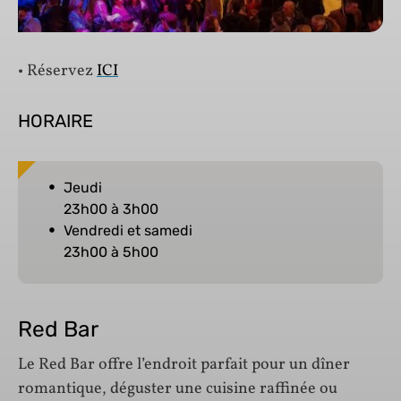
• Réservez
ICI
HORAIRE
Jeudi
23h00 à 3h00
Vendredi et samedi
23h00 à 5h00
Red Bar
Le Red Bar offre l’endroit parfait pour un dîner
romantique, déguster une cuisine raffinée ou