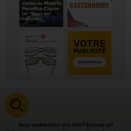
Vous recherchez une info? Écrivez ici!