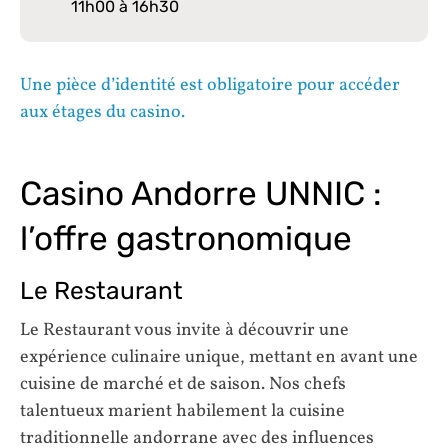
11h00 à 16h30
Une pièce d’identité est obligatoire pour accéder
aux étages du casino.
Casino Andorre UNNIC :
l’offre gastronomique
Le Restaurant
Le Restaurant vous invite à découvrir une
expérience culinaire unique, mettant en avant une
cuisine de marché et de saison. Nos chefs
talentueux marient habilement la cuisine
traditionnelle andorrane avec des influences