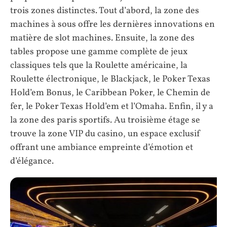
trois zones distinctes. Tout d’abord, la zone des
machines à sous offre les dernières innovations en
matière de slot machines. Ensuite, la zone des
tables propose une gamme complète de jeux
classiques tels que la Roulette américaine, la
Roulette électronique, le Blackjack, le Poker Texas
Hold’em Bonus, le Caribbean Poker, le Chemin de
fer, le Poker Texas Hold’em et l’Omaha. Enfin, il y a
la zone des paris sportifs. Au troisième étage se
trouve la zone VIP du casino, un espace exclusif
offrant une ambiance empreinte d’émotion et
d’élégance.