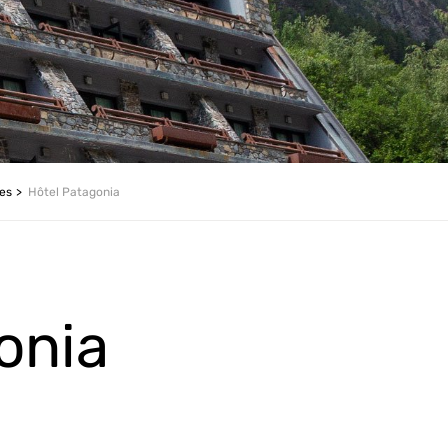
les
Hôtel Patagonia
onia