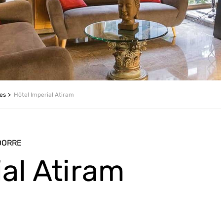
les
Hôtel Imperial Atiram
NDORRE
al Atiram