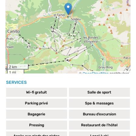
SERVICES
Wi-fi gratuit
Salle de sport
Parking privé
Spa & massages
Bagagerie
Bureau d’excursion
Pressing
Restaurant de l’hôtel