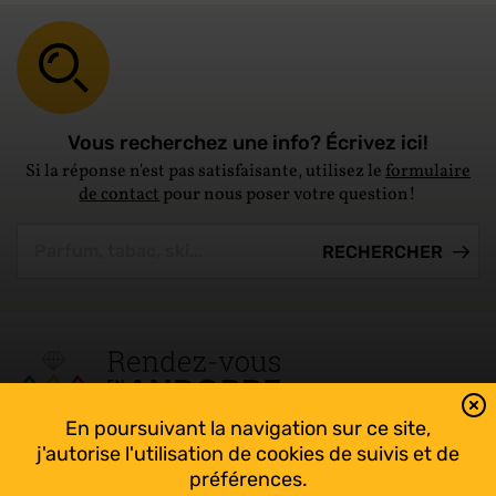
Vous recherchez une info? Écrivez ici!
Si la réponse n'est pas satisfaisante, utilisez le
formulaire
de contact
pour nous poser votre question!
En poursuivant la navigation sur ce site,
Tout suivre sur l’Andorre!
j'autorise l'utilisation de cookies de suivis et de
Facebook
préférences.